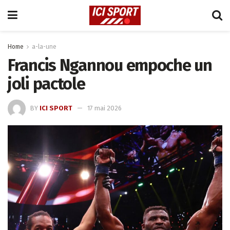
Home
a-la-une
Francis Ngannou empoche un
joli pactole
BY
ICI SPORT
17 mai 2026