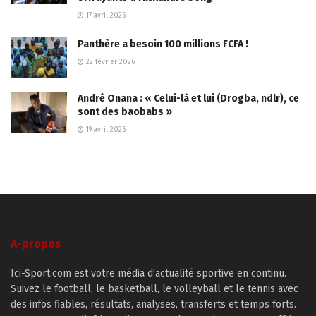
17 avril 2026
Panthère a besoin 100 millions FCFA !
22 février 2026
André Onana : « Celui-là et lui (Drogba, ndlr), ce
sont des baobabs »
19 avril 2026
A-propos
Ici-Sport.com est votre média d’actualité sportive en continu.
Suivez le football, le basketball, le volleyball et le tennis avec
des infos fiables, résultats, analyses, transferts et temps forts.