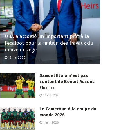
UBA a accordé un important prêt à la
Fecafoot pour la finition des travaux du
nouveau siège
15 mai 2026
Samuel Eto’o n’est pas
content de Benoit Assous
Ekotto
21 mai 2026
Le Cameroun à la coupe du
monde 2026
1 juin 2026