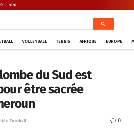
ût 9, 2026
ETBALL
VOLLEYBALL
TENNIS
AFRIQUE
EUROPE
olombe du Sud est
pour être sacrée
meroun
0
ités
,
Football