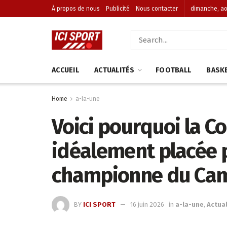
À propos de nous
Publicité
Nous contacter
dimanche, ao
ACCUEIL
ACTUALITÉS
FOOTBALL
BASK
Home
a-la-une
Voici pourquoi la C
idéalement placée 
championne du Ca
BY
ICI SPORT
16 juin 2026
in
a-la-une
,
Actual