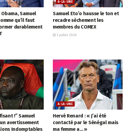
A-LA-UNE
t Obama, Samuel
Samuel Eto’o hausse le ton et
homme qu’il faut
recadre sèchement les
former durablement
membres du COMEX
T
3 juillet 2026
A-LA-UNE
ffisant !” Samuel
Hervé Renard : « J’ai été
 un avertissement
contacté par le Sénégal mais
Lions Indomptables
ma femme a… »