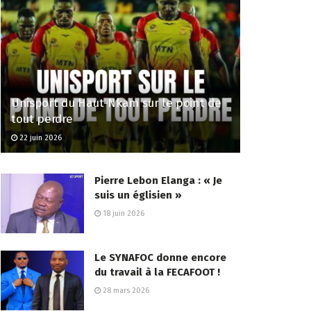
Unisport du Haut-Nkam sur le point de
tout perdre
22 juin 2026
Pierre Lebon Elanga : « Je
suis un églisien »
18 juin 2026
Le SYNAFOC donne encore
du travail à la FECAFOOT !
28 mars 2026