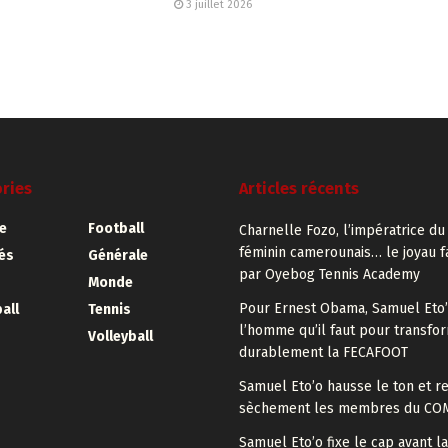
3 juillet 2026
ries
Articles récents
e
Football
Charnelle Fozo, l’impératrice du
féminin camerounais… le joyau 
tés
Générale
par Oyebog Tennis Academy
Monde
Pour Ernest Obama, Samuel Eto’
all
Tennis
l’homme qu’il faut pour transfo
Volleyball
durablement la FECAFOOT
Samuel Eto’o hausse le ton et r
sèchement les membres du CO
Samuel Eto’o fixe le cap avant l