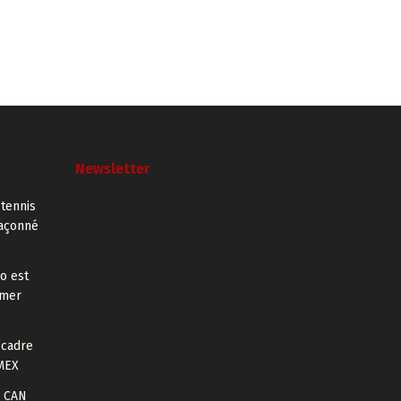
Newsletter
 tennis
façonné
o est
rmer
ecadre
MEX
a CAN