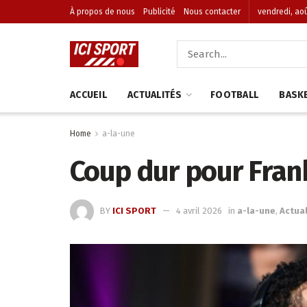
À propos de nous
Publicité
Nous contacter
vendredi, aoû
ACCUEIL
ACTUALITÉS
FOOTBALL
BASK
Home
a-la-une
Coup dur pour Frank
BY
ICI SPORT
4 avril 2026
in
a-la-une
,
Actual