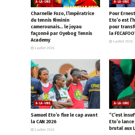
A-LA-UNE
A-LA-UNE
Charnelle Fozo, l’impératrice
Pour Ernes
du tennis féminin
Eto’o est l’
camerounais… le joyau
pour trans
façonné par Oyebog Tennis
la FECAFOO
Academy
4 juillet 2026
4 juillet 2026
A-LA-UNE
A-LA-UNE
Samuel Eto’o fixe le cap avant
“C’est insu
la CAN 2026
Eto’o lance
brutal aux 
3 juillet 2026