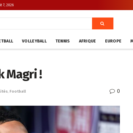
t 7, 2026
ETBALL
VOLLEYBALL
TENNIS
AFRIQUE
EUROPE
 Magri !
0
ités
,
Football