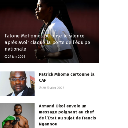
Falone Meffomettou brise le silence
après avoir claqué la porte de l’équipe
nationale
27 juin 2026
Patrick Mboma cartonne la
CAF
20 février 2026
Armand Okol envoie un
message poignant au chef
de l’Etat au sujet de Francis
Ngannou