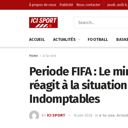
À propos de nous
Publicité
Nous contacter
jeudi, août 6
ACCUEIL
ACTUALITÉS
FOOTBALL
BASK
Home
a-la-une
Periode FIFA : Le mi
réagit à la situatio
Indomptables
BY
ICI SPORT
16 juin 2026
in
a-la-une
,
Actual