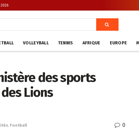
, 2026
ETBALL
VOLLEYBALL
TENNIS
AFRIQUE
EUROPE
nistère des sports
n des Lions
0
ités
,
Football