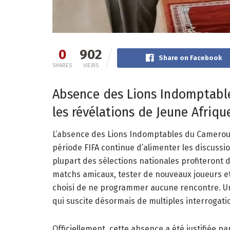
0
902
Share on Facebook
SHARES
VIEWS
Absence des Lions Indomptables
les révélations de Jeune Afriqu
L’absence des Lions Indomptables du Cameroun 
période FIFA continue d’alimenter les discussio
plupart des sélections nationales profiteront 
matchs amicaux, tester de nouveaux joueurs e
choisi de ne programmer aucune rencontre. Un
qui suscite désormais de multiples interrogati
Officiellement, cette absence a été justifiée p